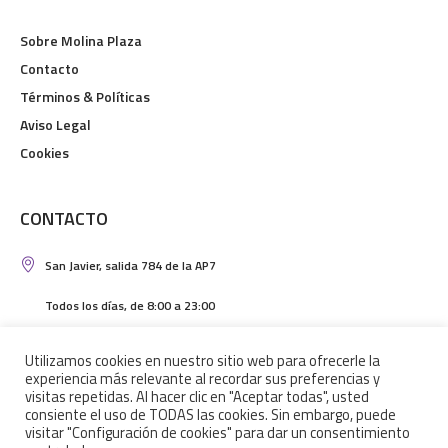
Sobre Molina Plaza
Contacto
Términos & Políticas
Aviso Legal
Cookies
CONTACTO
San Javier, salida 784 de la AP7
Todos los días, de 8:00 a 23:00
correo@grupoalbagonza.com
Utilizamos cookies en nuestro sitio web para ofrecerle la
experiencia más relevante al recordar sus preferencias y
+34 965 70 93 35
visitas repetidas. Al hacer clic en "Aceptar todas", usted
consiente el uso de TODAS las cookies. Sin embargo, puede
visitar "Configuración de cookies" para dar un consentimiento