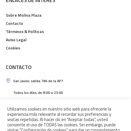
ENLACES DE INTERÉS
Sobre Molina Plaza
Contacto
Términos & Políticas
Aviso Legal
Cookies
CONTACTO
San Javier, salida 784 de la AP7
Todos los días, de 8:00 a 23:00
correo@grupoalbagonza.com
Utilizamos cookies en nuestro sitio web para ofrecerle la
experiencia más relevante al recordar sus preferencias y
+34 965 70 93 35
visitas repetidas. Al hacer clic en "Aceptar todas", usted
consiente el uso de TODAS las cookies. Sin embargo, puede
visitar "Configuración de cookies" para dar un consentimiento